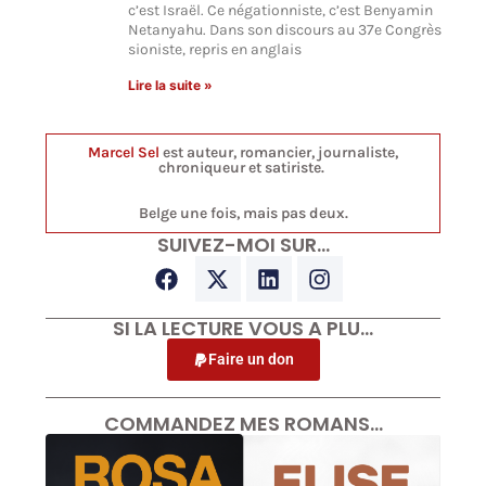
c’est Israël. Ce négationniste, c’est Benyamin
Netanyahu. Dans son discours au 37e Congrès
sioniste, repris en anglais
Lire la suite »
Marcel Sel
est auteur, romancier, journaliste,
chroniqueur et satiriste.
Belge une fois, mais pas deux.
SUIVEZ-MOI SUR…
SI LA LECTURE VOUS A PLU…
Faire un don
COMMANDEZ MES ROMANS…